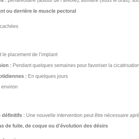
s :
périaréolaire (autour de l’aréole), axillaire (sous le bras), 
nt ou derrière le muscle pectoral
 cachées
t le placement de l’implant
ion :
Pendant quelques semaines pour favoriser la cicatrisatio
otidiennes :
En quelques jours
 environ
éfinitifs :
Une nouvelle intervention peut être nécessaire ap
s de fuite, de coque ou d’évolution des désirs