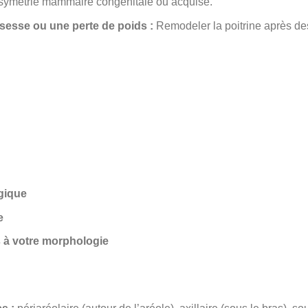
symétrie mammaire congénitale ou acquise.
esse ou une perte de poids :
Remodeler la poitrine après de
gique
e
s à votre morphologie