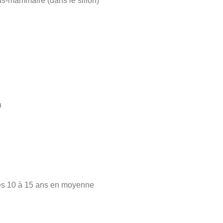
sous-mammaire (dans le sillon)
n
rès 10 à 15 ans en moyenne